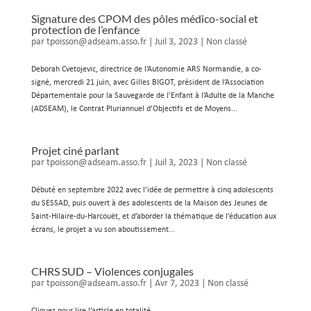
Signature des CPOM des pôles médico-social et
protection de l’enfance
par
tpoisson@adseam.asso.fr
|
Juil 3, 2023
|
Non classé
Deborah Cvetojevic, directrice de l’Autonomie ARS Normandie, a co-
signé, mercredi 21 juin, avec Gilles BIGOT, président de l’Association
Départementale pour la Sauvegarde de l’Enfant à l’Adulte de la Manche
(ADSEAM), le Contrat Pluriannuel d’Objectifs et de Moyens...
Projet ciné parlant
par
tpoisson@adseam.asso.fr
|
Juil 3, 2023
|
Non classé
Débuté en septembre 2022 avec l’idée de permettre à cinq adolescents
du SESSAD, puis ouvert à des adolescents de la Maison des Jeunes de
Saint-Hilaire-du-Harcouët, et d’aborder la thématique de l’éducation aux
écrans, le projet a vu son aboutissement...
CHRS SUD – Violences conjugales
par
tpoisson@adseam.asso.fr
|
Avr 7, 2023
|
Non classé