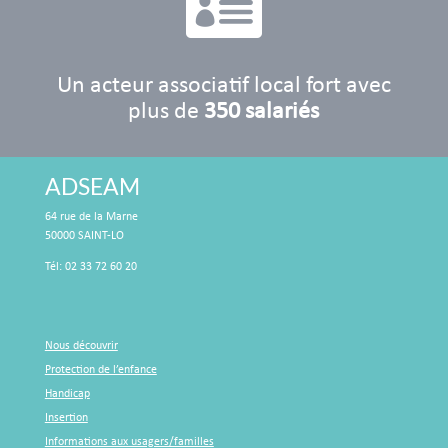

Un acteur associatif local fort avec
plus de
350 salariés
ADSEAM
64 rue de la Marne
50000 SAINT-LO
Tél: 02 33 72 60 20
Nous découvrir
Protection de l’enfance
Handicap
Insertion
Informations aux usagers/familles