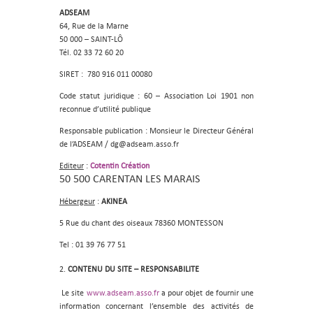
ADSEAM
64, Rue de la Marne
50 000 – SAINT-LÔ
Tél. 02 33 72 60 20
SIRET : 780 916 011 00080
Code statut juridique : 60 – Association Loi 1901 non
reconnue d’utilité publique
Responsable publication : Monsieur le Directeur Général
de l’ADSEAM / dg@adseam.asso.fr
Editeur
:
Cotentin Création
50 500 CARENTAN LES MARAIS
Hébergeur
:
AKINEA
5 Rue du chant des oiseaux 78360 MONTESSON
Tel : 01 39 76 77 51
CONTENU DU SITE – RESPONSABILITE
Le site
www.adseam.asso.fr
a pour objet de fournir une
information concernant l’ensemble des activités de