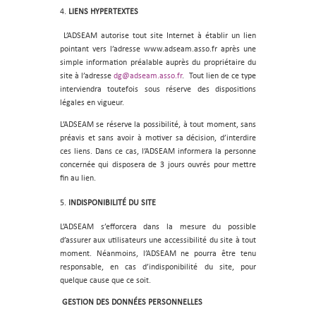
LIENS HYPERTEXTES
L’ADSEAM autorise tout site Internet à établir un lien
pointant vers l’adresse www.adseam.asso.fr après une
simple information préalable auprès du propriétaire du
site à l’adresse
dg@adseam.asso.fr
. Tout lien de ce type
interviendra toutefois sous réserve des dispositions
légales en vigueur.
L’ADSEAM se réserve la possibilité, à tout moment, sans
préavis et sans avoir à motiver sa décision, d’interdire
ces liens. Dans ce cas, l’ADSEAM informera la personne
concernée qui disposera de 3 jours ouvrés pour mettre
fin au lien.
INDISPONIBILITÉ DU SITE
L’ADSEAM s’efforcera dans la mesure du possible
d’assurer aux utilisateurs une accessibilité du site à tout
moment. Néanmoins, l’ADSEAM ne pourra être tenu
responsable, en cas d’indisponibilité du site, pour
quelque cause que ce soit.
GESTION DES DONNÉES PERSONNELLES