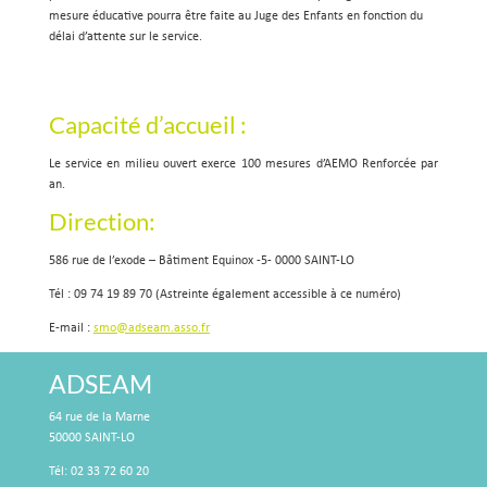
mesure éducative pourra être faite au Juge des Enfants en fonction du
délai d’attente sur le service.
Capacité d’accueil :
Le service en milieu ouvert exerce 100 mesures d’AEMO Renforcée par
an.
Direction:
586 rue de l’exode – Bâtiment Equinox -5- 0000 SAINT-LO
Tél : 09 74 19 89 70 (Astreinte également accessible à ce numéro)
E-mail :
smo@adseam.asso.fr
ADSEAM
64 rue de la Marne
50000 SAINT-LO
Tél: 02 33 72 60 20