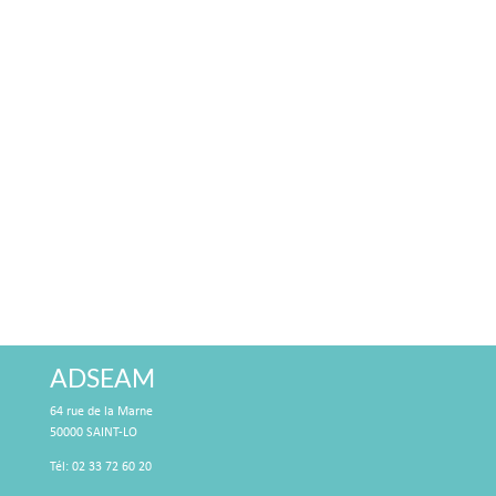
ADSEAM
64 rue de la Marne
50000 SAINT-LO
Tél: 02 33 72 60 20