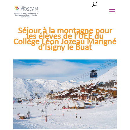
Séjour à la montagne pour
les élèves de l’UEE du
Collège Léon Jozeau Marigné
d’Isigny le Buat